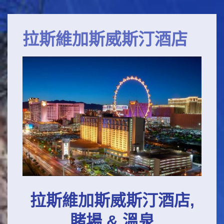
主
↓
要
跳
拉斯維加斯威斯汀酒店
導
轉
到
航
主
要
內
容
拉斯維加斯威斯汀酒店,
賭場 & 溫泉