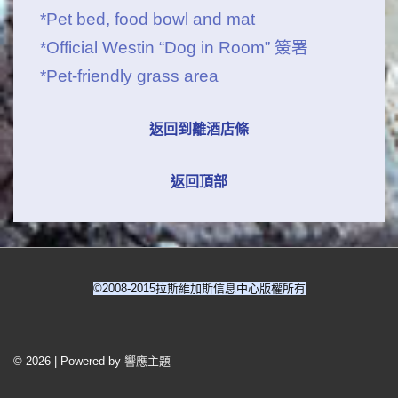
*Pet bed, food bowl and mat
*Official Westin “Dog in Room” 簽署
*Pet-friendly grass area
返回到離酒店條
返回頂部
©2008-2015拉斯維加斯信息中心版權所有
頁
尾
© 2026
|
Powered by
響應主題
選