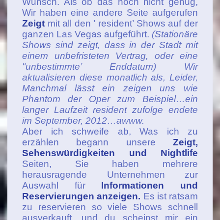
Wunsch. Als ob das noch nicht genug,
Wir haben eine andere Seite aufgerufen
Zeigt
mit all den ' resident’ Shows auf der
ganzen Las Vegas aufgeführt.
(Stationäre
Shows sind zeigt, dass in der Stadt mit
einem unbefristeten Vertrag, oder eine
"unbestimmte’ Enddatum) Wir
aktualisieren diese monatlich als, Leider,
Manchmal lässt ein zeigen uns wie
Phantom der Oper zum Beispiel…ein
langer Laufzeit resident zufolge endete
im September, 2012…awww.
Aber ich schweife ab, Was ich zu
erzählen begann unsere
Zeigt,
Sehenswürdigkeiten und Nightlife
Seiten, Sie haben mehrere
herausragende Unternehmen zur
Auswahl für
Informationen und
Reservierungen anzeigen.
Es ist ratsam
zu reservieren so viele Shows schnell
ausverkauft, und du scheinst mir ein