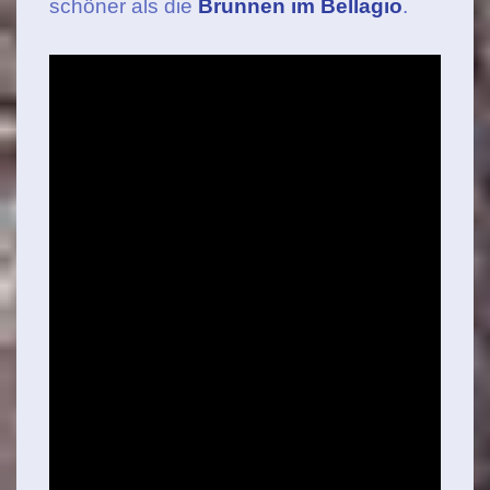
schöner als die
Brunnen im Bellagio
.