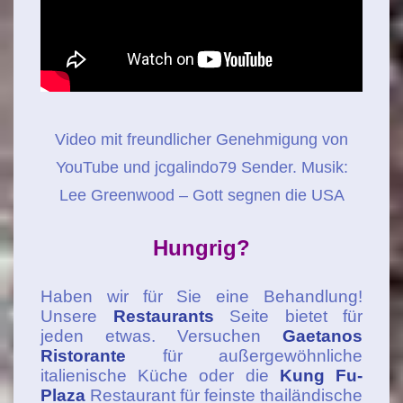
Video mit freundlicher Genehmigung von
YouTube und jcgalindo79 Sender. Musik:
Lee Greenwood – Gott segnen die USA
Hungrig?
Haben wir für Sie eine Behandlung!
Unsere
Restaurants
Seite bietet für
jeden etwas. Versuchen
Gaetanos
Ristorante
für außergewöhnliche
italienische Küche oder die
Kung Fu-
Plaza
Restaurant für feinste thailändische