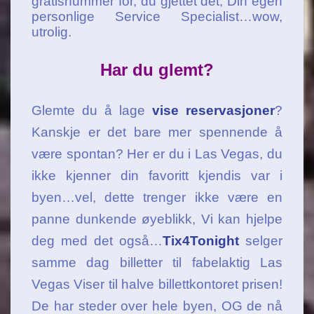
gratisnummer for, du gjettet det, Din egen
personlige Service Specialist…wow,
utrolig.
Har du glemt?
Glemte du å lage
vise reservasjoner
?
Kanskje er det bare mer spennende å
være spontan? Her er du i Las Vegas, du
ikke kjenner din favoritt kjendis var i
byen…vel, dette trenger ikke være en
panne dunkende øyeblikk, Vi kan hjelpe
deg med det også…
Tix4Tonight
selger
samme dag billetter til fabelaktig Las
Vegas Viser til halve billettkontoret prisen!
De har steder over hele byen, OG de nå