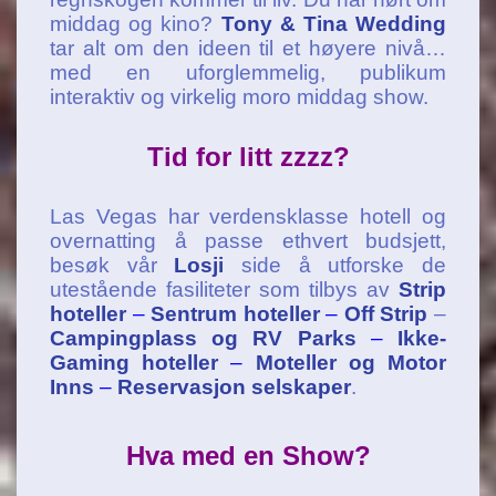
middag og kino?
Tony & Tina Wedding
tar alt om den ideen til et høyere nivå…
med en uforglemmelig, publikum
interaktiv og virkelig moro middag show.
Tid for litt zzzz?
Las Vegas har verdensklasse hotell og
overnatting å passe ethvert budsjett,
besøk vår
Losji
side å utforske de
utestående fasiliteter som tilbys av
Strip
hoteller
–
Sentrum hoteller
–
Off Strip
–
Campingplass og RV Parks
–
Ikke-
Gaming hoteller
–
Moteller og Motor
Inns
–
Reservasjon selskaper
.
Hva med en Show?