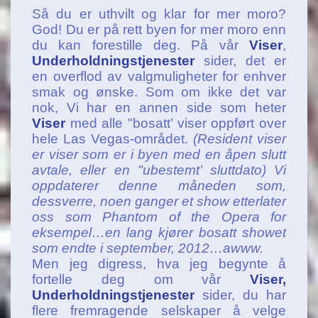
Så du er uthvilt og klar for mer moro?
God! Du er på rett byen for mer moro enn
du kan forestille deg. På vår
Viser
,
Underholdningstjenester
sider, det er
en overflod av valgmuligheter for enhver
smak og ønske. Som om ikke det var
nok, Vi har en annen side som heter
Viser
med alle "bosatt’ viser oppført over
hele Las Vegas-området.
(Resident viser
er viser som er i byen med en åpen slutt
avtale, eller en "ubestemt’ sluttdato) Vi
oppdaterer denne måneden som,
dessverre, noen ganger et show etterlater
oss som Phantom of the Opera for
eksempel…en lang kjører bosatt showet
som endte i september, 2012…awww.
Men jeg digress, hva jeg begynte å
fortelle deg om vår
Viser,
Underholdningstjenester
sider, du har
flere fremragende selskaper å velge