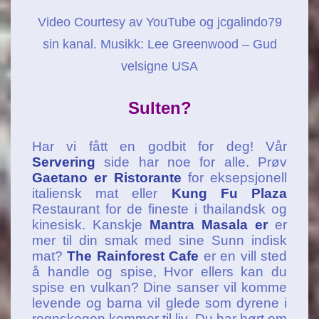
Video Courtesy av YouTube og jcgalindo79
sin kanal. Musikk: Lee Greenwood – Gud
velsigne USA
Sulten?
Har vi fått en godbit for deg! Vår
Servering
side har noe for alle. Prøv
Gaetano er Ristorante
for eksepsjonell
italiensk mat eller
Kung Fu Plaza
Restaurant for de fineste i thailandsk og
kinesisk. Kanskje
Mantra Masala er
er
mer til din smak med sine Sunn indisk
mat?
The Rainforest Cafe
er en vill sted
å handle og spise, Hvor ellers kan du
spise en vulkan? Dine sanser vil komme
levende og barna vil glede som dyrene i
regnskogen kommer til liv. Du har hørt om