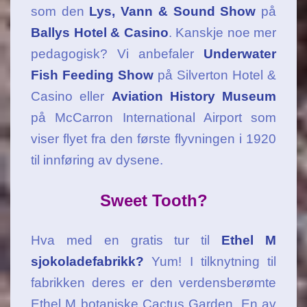
som den
Lys, Vann & Sound Show
på
Ballys Hotel & Casino
. Kanskje noe mer
pedagogisk? Vi anbefaler
Underwater
Fish Feeding Show
på Silverton Hotel &
Casino eller
Aviation History Museum
på McCarron International Airport som
viser flyet fra den første flyvningen i 1920
til innføring av dysene.
Sweet Tooth?
Hva med en gratis tur til
Ethel M
sjokoladefabrikk?
Yum! I tilknytning til
fabrikken deres er den verdensberømte
Ethel M botaniske Cactus Garden. En av