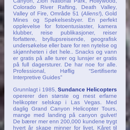
Canyon, Zion National Park, Hollywood,
Colorado River Rafting, Death Valley,
Valley of Fire, Område 51 (
Aliens!
), Gold
Mines og Spøkelsesbyer. En perfekt
opplevelse for fotoentusiaster, kamera
klubber, reise publikasjoner, reiser
forfattere, bryllupsreisende, geografisk
undersøkelse eller bare for ren nytelse og
skjønnheten i det hele.. Snacks og vann
er gratis på alle turer og lunsjer er gratis
på full dagersturer. De har noe for alle.
Professional, Høflig “Sertifiserte
Interpretive Guides”
Grunnlagt i 1985,
Sundance Helicopters
opererer den største og mest erfarne
helikopter selskap i Las Vegas. Med
daglig Grand Canyon Helicopter Tours,
mange med landing på canyon gulvet!
De bærer mer enn 200,000 kundene trygt
hvert år skape minner for livet. Kåret til