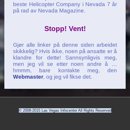
beste Helicopter Company i Nevada 7 år
på rad av Nevada Magazine.
Stopp! Vent!
Gjør alle linker på denne siden arbeidet
skikkelig? Hvis ikke, noen på ansatte er å
klandre for dette! Sannsynligvis meg,
men jeg vil se etter noen andre å …
hmmm, bare kontakte meg, den
Webmaster
, og jeg vil fikse det.
© 2008-2015 Las Vegas Infocenter All Rights Reserved
Bunnmeny