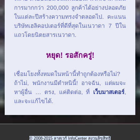
การมากกว่า 200,000 ลูกค้าได้อย่างปลอดภัย
ในแต่ละปีสร้างความทรงจำตลอดไป. คะแนน
บริษัทเฮลิคอปเตอร์ที่ดีที่สุดในเนวาดา 7 ปีใน
แถวโดยนิตยสารเนวาดา.
หยุด! รอสักครู่!
เชื่อมโยงทั้งหมดในหน้านี้ทำถูกต้องหรือไม่?
ถ้าไม่, พนักงานมีตำหนินี้! อาจฉัน, แต่ผมจะ
หาผู้อื่น … ตรง, แค่ติดต่อ, ที่
เว็บมาสเตอร์
,
และจะแก้ไขได้.
© 2008-2015 ลาสเวกั InfoCenter สงวนลิขสิทธิ์