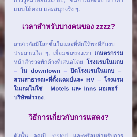
การรู้ลืมโดยประกอบ, ชมการแสดงอาหารค่ำ
แบบโต้ตอบ และสนุกจริง ๆ.
เวลาสำหรับบางคนของ zzzz?
ลาสเวกัสมีโลกชั้นในและที่พักให้พอดีกับงบ
ประมาณใด ๆ, เยี่ยมชมของเรา
เกษตรกรรม
หน้าสำรวจพักค้างที่เสนอโดย
โรงแรมในแถบ
–
ใน downtown
–
ปิดโรงแรมในแถบ
–
สวนสาธารณะที่ตั้งแคมป์และ RV
–
โรงแรม
ในเกมไม่ใช่
–
Motels และ Inns มอเตอร์
–
บริษัทสำรอง
.
วิธีการเกี่ยวกับการแสดง?
ดังนั้น คุณมี rested และพร้อมสำหรับการ