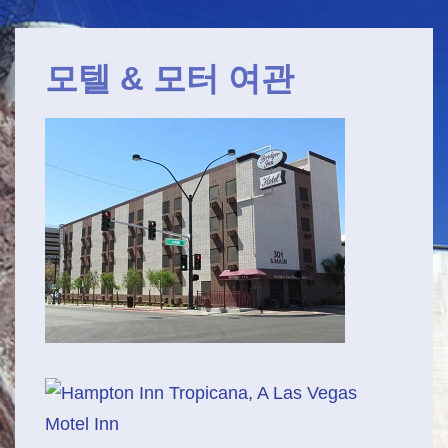
메
↓
인
주
모텔 & 모터 여관
메
요
내
뉴
용
(Main
으
Navigation)
로
건
너
뛰
기