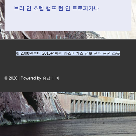
브리 인 호텔
햄프 턴 인 트로피카나
© 2008년부터 2015년까지 라스베가스 정보 센터 판권 소유
푸
터
© 2026
|
Powered by
응답 테마
메
뉴