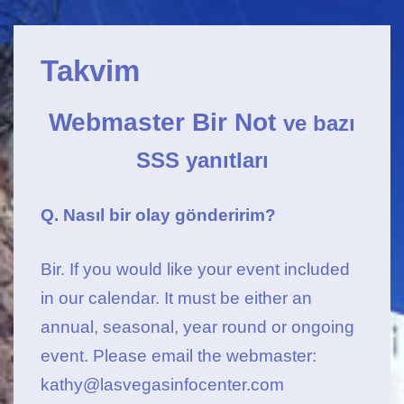
Ana
↓
Navigasyon
Ana
Takvim
İçeriğe
Geç
Webmaster Bir Not
ve bazı
SSS yanıtları
Q. Nasıl bir olay gönderirim?
Bir. If you would like your event included
in our calendar. It must be either an
annual, seasonal, year round or ongoing
event. Please email the webmaster:
kathy@lasvegasinfocenter.com