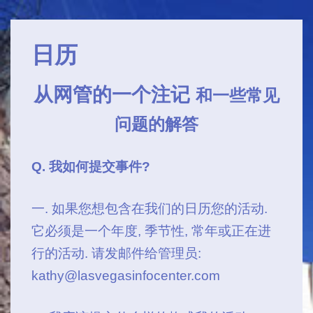
主
↓
导
跳
日历
航
转
到
从网管的一个注记
和一些常见
主
要
问题的解答
内
容
Q. 我如何提交事件?
一. 如果您想包含在我们的日历您的活动.
它必须是一个年度, 季节性, 常年或正在进
行的活动. 请发邮件给管理员:
kathy@lasvegasinfocenter.com