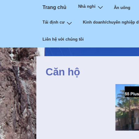
Main
↓
Nhà nghỉ
Trang chủ
Ăn uống
Navigation
Đến
Tái định cư
Kinh doanh/chuyên nghiệp d
nội
dung
Liên hệ với chúng tôi
chính
Căn hộ