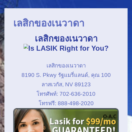
Main
↓
Navigation
ข้าม
เลสิกของเนวาดา
ไป
ยัง
เลสิกของเนวาดา
เนื้อหา
หลัก
เลสิกของเนวาดา
8190 S. Pkwy รัฐแมรี่แลนด์, คุณ 100
ลาสเวกัส, NV 89123
โทรศัพท์: 702-636-2010
โทรฟรี: 888-498-2020