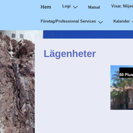
Huvudnavigation
↓
Logi
Visar, Nöje
Hem
Matsal
Gå
Företag/Professional Services
Kalender
till
huvudinnehåll
Lägenheter