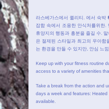
라스베가스에서 퀼리티. 에서 숙박
잡함 속에서 조용한 안식처를위한. 
휴양지의 행동과 흥분을 즐길 수. 말
은 절제된 스타일과 최고의 우아함을
는 환경을 만들 수 있지만, 안심 느낌
Keep up with your fitness routine
access to a variety of amenities tha
Take a break from the action and u
days a week and features: Heated p
available.