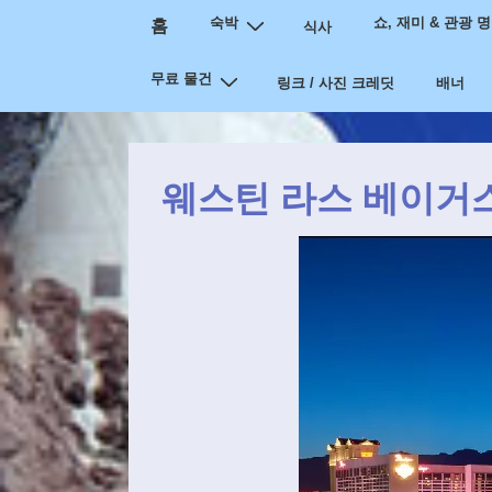
메
↓
숙박
쇼, 재미 & 관광 
홈
식사
인
주
무료 물건
메
요
링크 / 사진 크레딧
배너
내
뉴
용
(Main
으
Navigation)
웨스틴 라스 베이거스 (
로
건
너
뛰
기