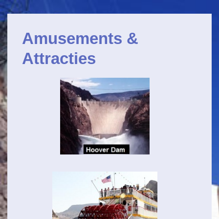
Hoofdnavigatie
↓
Door
Amusements &
naar
hoofdmenu
Attracties