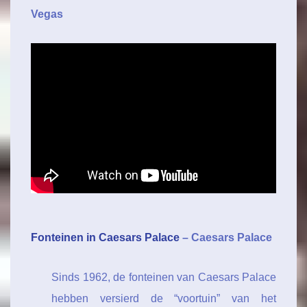
Vegas
Fonteinen in Caesars Palace
– Caesars Palace
Sinds 1962, de fonteinen van Caesars Palace
hebben versierd de “voortuin” van het