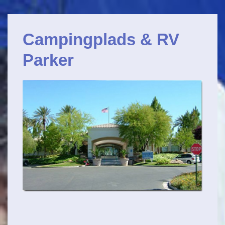
Primærnavigation
&Darr;
Gå
Campingplads & RV
til
hovedindhold
Parker