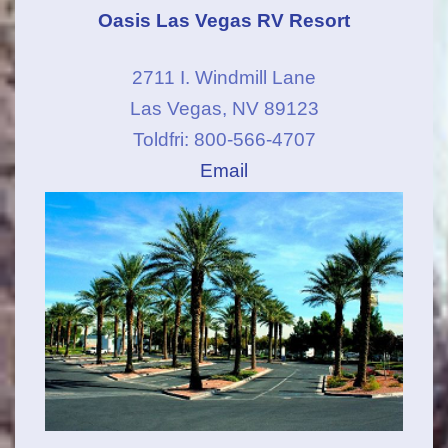
Oasis Las Vegas RV Resort
2711 I. Windmill Lane
Las Vegas, NV 89123
Toldfri: 800-566-4707
Email