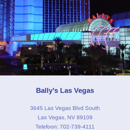
Bally’s Las Vegas
3645 Las Vegas Blvd South
Las Vegas, NV 89109
Telefoon: 702-739-4111