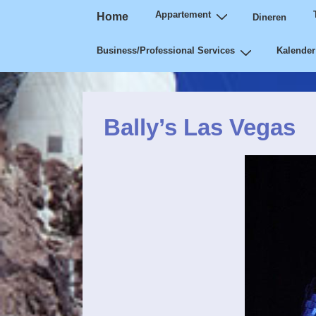
Hoofdnavigatie
↓
Appartement
Home
Dineren
Door
Business/Professional Services
Kalender
naar
hoofdmenu
Bally’s Las Vegas